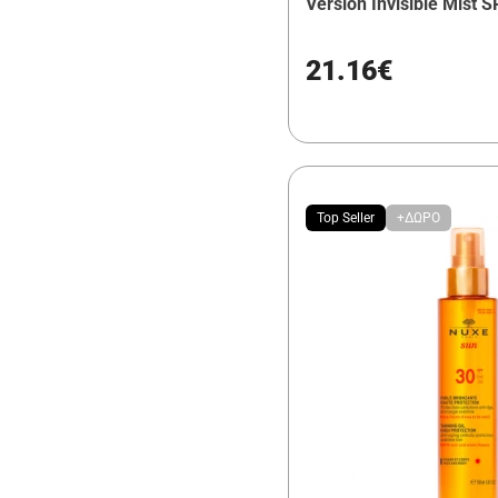
Version Invisible Mist 
21.16€
Top Seller
+ΔΩΡΟ