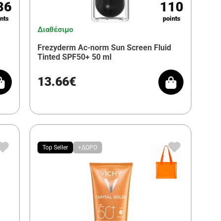
36
110
nts
points
Διαθέσιμο
Frezyderm Ac-norm Sun Screen Fluid
Tinted SPF50+ 50 ml
13.66€
Top Seller
+ΔΩΡΟ