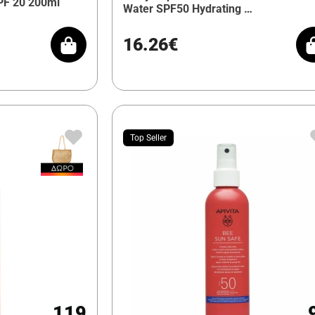
SPF 20 200ml
Water SPF50 Hydrating …
16.26€
Top Seller
119