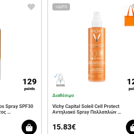
+ΔΩΡΟ
129
1
points
poi
Διαθέσιμο
ios Spray SPF30
Vichy Capital Soleil Cell Protect
τος …
Αντηλιακό Spray Πολλαπλών …
15.83€