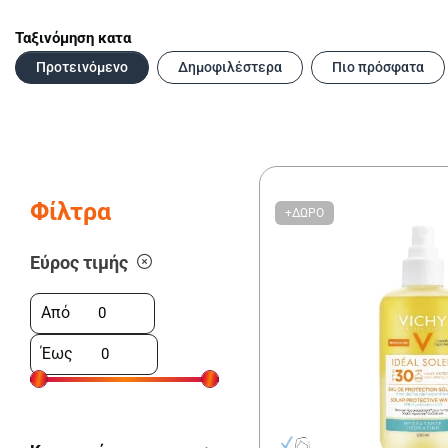
Ταξινόμηση κατα
Προτεινόμενο
Δημοφιλέστερα
Πιο πρόσφατα
Φίλτρα
+ΔΩΡΟ
Εύρος τιμής
Από
Έως