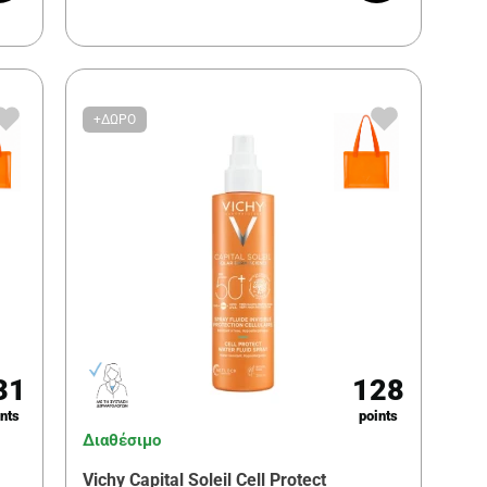
+ΔΩΡΟ
31
128
nts
points
Διαθέσιμο
Vichy Capital Soleil Cell Protect