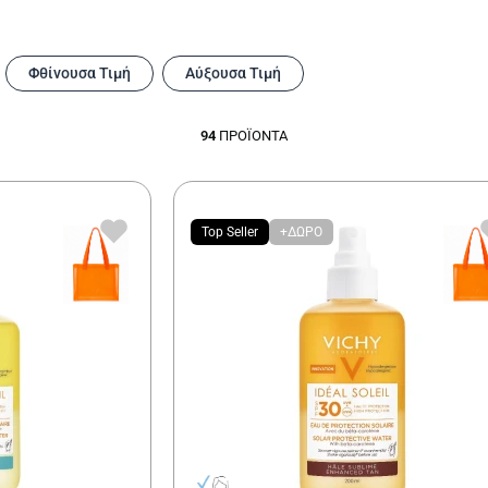
Φθίνουσα Τιμή
Αύξουσα Τιμή
94
ΠΡΟΪΌΝΤΑ
Top Seller
+ΔΩΡΟ