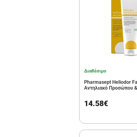
Coverderm
(1)
Uriage
(4)
CeraVe
(4)
Froika
(2)
Messinian Spa
(1)
Power Health
(1)
ADERMA
(1)
Διαθέσιμο
Ducray
Pharmasept Heliodor F
(1)
Αντηλιακό Προσώπου 
Natura Siberica
(2)
14.58€