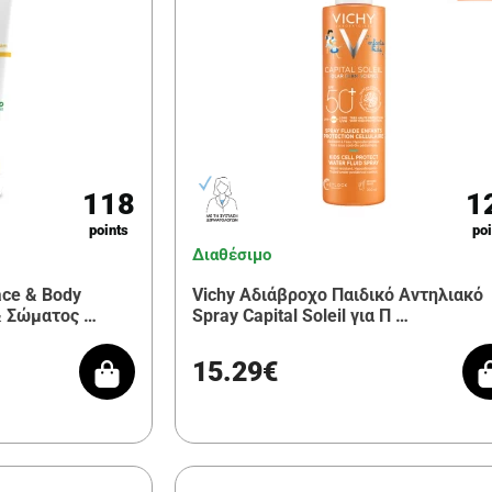
118
1
points
poi
Διαθέσιμο
ace & Body
Vichy Αδιάβροχο Παιδικό Αντηλιακό
& Σώματος …
Spray Capital Soleil για Π …
15.29€