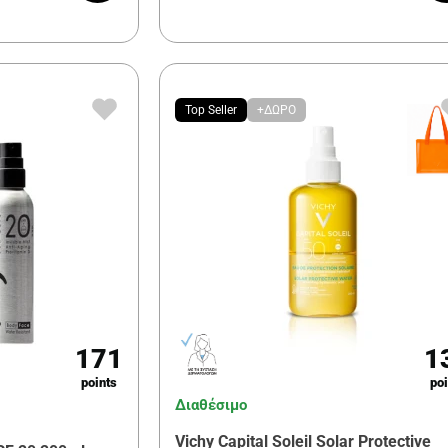
Top Seller
+ΔΩΡΟ
171
1
points
poi
Διαθέσιμο
Vichy Capital Soleil Solar Protective