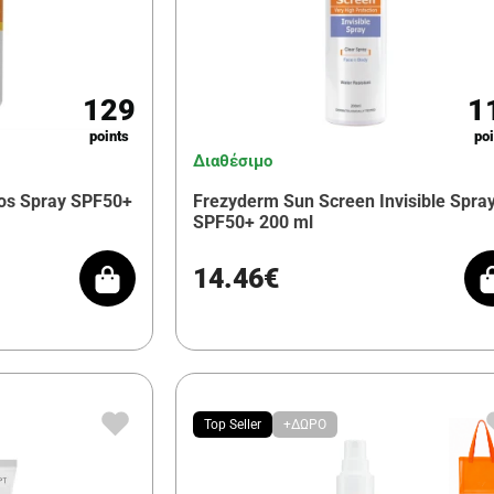
129
1
points
poi
Διαθέσιμο
ios Spray SPF50+
Frezyderm Sun Screen Invisible Spra
SPF50+ 200 ml
14.46€
Top Seller
+ΔΩΡΟ