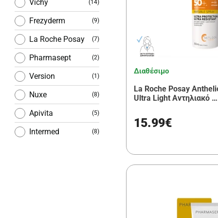
Vichy
(14)
Frezyderm
(9)
La Roche Posay
(7)
Pharmasept
(2)
Διαθέσιμο
Version
(1)
La Roche Posay Anthel
Nuxe
(8)
Ultra Light Αντηλιακό …
Apivita
(5)
15.99€
Intermed
(8)
Lierac
(4)
Beauty of
(2)
Joseon
Korres
(8)