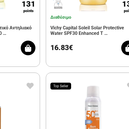
131
1
points
poi
Διαθέσιμο
ατικό Αντηλιακό
Vichy Capital Soleil Solar Protective
0 …
Water SPF30 Enhanced T …
16.83€
Top Seller