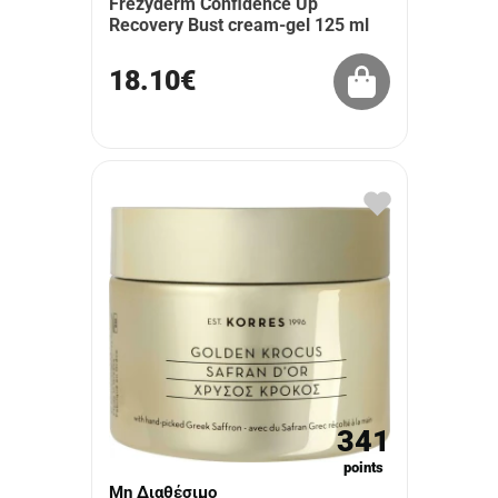
Frezyderm Confidence Up
Recovery Bust cream-gel 125 ml
18.10€
341
points
Μη Διαθέσιμο