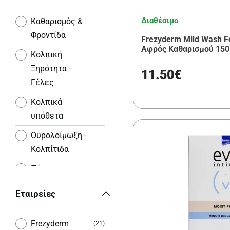
Διαθέσιμο
Καθαρισμός &
Φροντίδα
Frezyderm Mild Wash 
Αφρός Καθαρισμού 150
Κολπική
Ξηρότητα -
11.50€
Γέλες
Κολπικά
υπόθετα
Ουρολοίμωξη -
Κολπίτιδα
Πόνοι
Περιόδου
Εταιρείες
Frezyderm
(21)