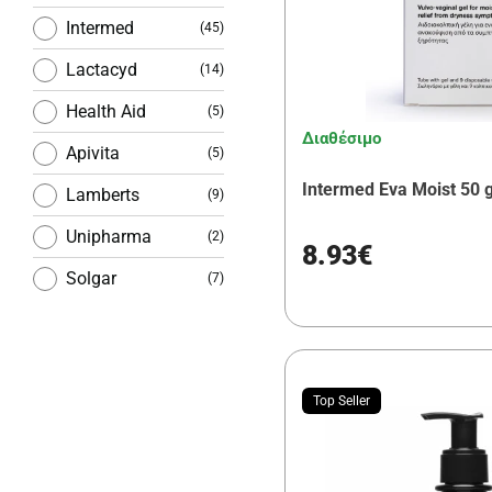
Intermed
(45)
Lactacyd
(14)
Health Aid
(5)
Διαθέσιμο
Apivita
(5)
Intermed Eva Moist 50 g
Lamberts
(9)
Unipharma
(2)
8.93€
Solgar
(7)
Power Health
(4)
Pharmasept
(4)
Lactotune
Top Seller
(1)
Doctors
(2)
Formulas