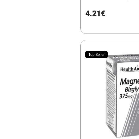
4.21€
Top Seller