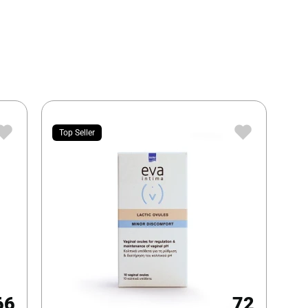
Top Seller
66
72