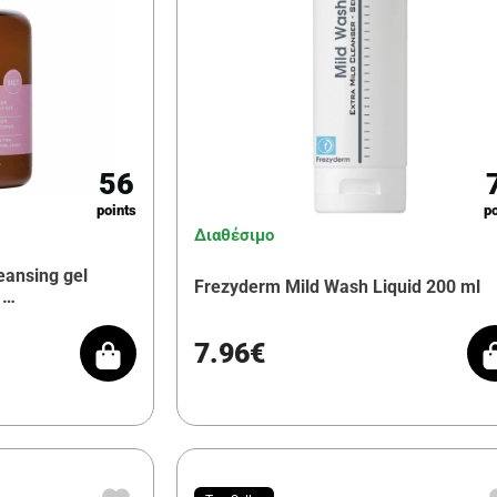
56
points
po
Διαθέσιμο
leansing gel
Frezyderm Mild Wash Liquid 200 ml
 …
7.96€