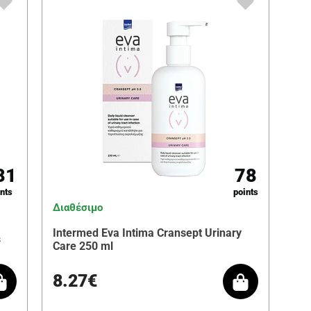
81
78
nts
points
Διαθέσιμο
Intermed Eva Intima Cransept Urinary
s
Care 250 ml
8.27€