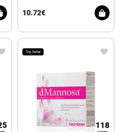
10.72€
Top Seller
25
118