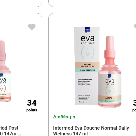
34
points
po
Διαθέσιμο
iod Post
Intermed Eva Douche Normal Daily
.0 147m …
Welness 147 ml