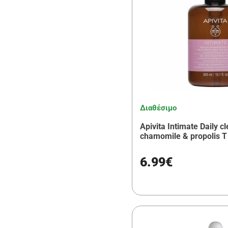
Epsilon Health
(2)
Uriage
(1)
Genecom
(2)
Messinian Spa
(1)
A.Vogel
(1)
Korres
Διαθέσιμο
(1)
Apivita Intimate Daily c
John Noa Worts
(1)
chamomile & propolis Τ
6.99€