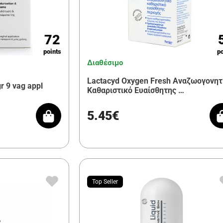
72
points
po
Διαθέσιμο
Lactacyd Oxygen Fresh Αναζωογονητ
r 9 vag appl
Καθαριστικό Ευαίσθητης …
5.45€
Top Seller