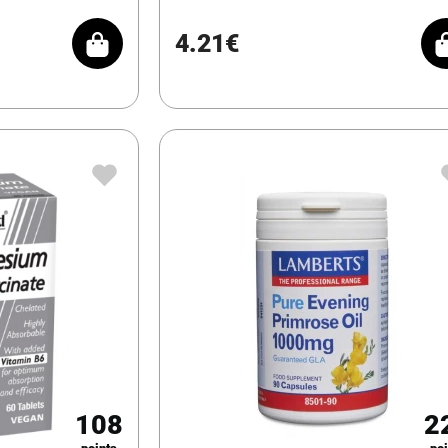
4.21€
108
2