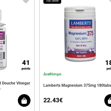
Top Seller
41
1
points
poi
Διαθέσιμο
l Douche Vinegar
Lamberts Magnesium 375mg 180tab
…
22.43€