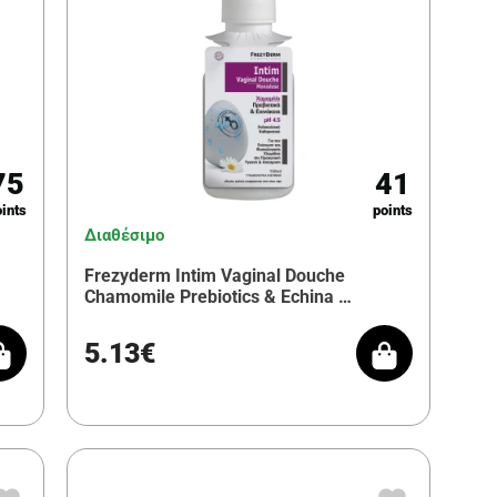
75
41
ints
points
Διαθέσιμο
Frezyderm Intim Vaginal Douche
Chamomile Prebiotics & Echina …
5.13€