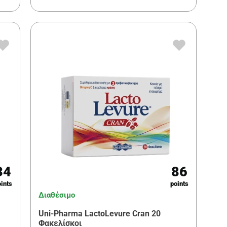
34
86
ints
points
Διαθέσιμο
Uni-Pharma LactoLevure Cran 20
Φακελίσκοι