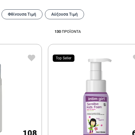
Φθίνουσα Τιμή
Αύξουσα Τιμή
130
ΠΡΟΪΌΝΤΑ
Top Seller
108