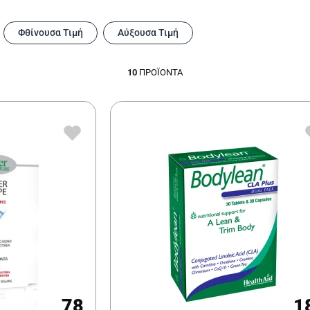
Φθίνουσα Τιμή
Αύξουσα Τιμή
10
ΠΡΟΪΌΝΤΑ
78
1