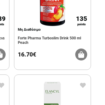
89
135
nts
points
Μη Διαθέσιμο
εια
Forte Pharma Turboslim Drink 500 ml
Peach
16.70€