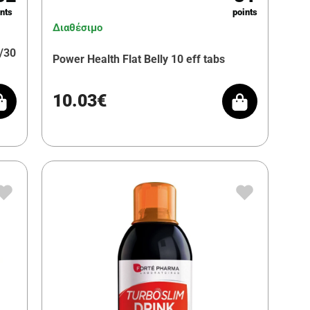
nts
points
Διαθέσιμο
s/30
Power Health Flat Belly 10 eff tabs
10.03€