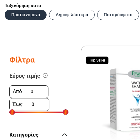
Ταξινόμηση κατα
Προτεινόμενο
Δημοφιλέστερα
Πιο πρόσφατα
Φίλτρα
Top Seller
Εύρος τιμής
Από
Έως
Κατηγορίες