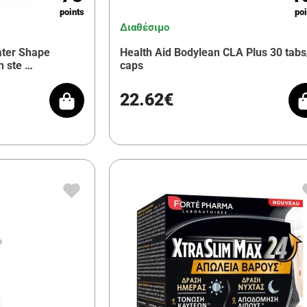
points
poi
Διαθέσιμο
ater Shape
Health Aid Bodylean CLA Plus 30 tab
h ste …
caps
22.62€