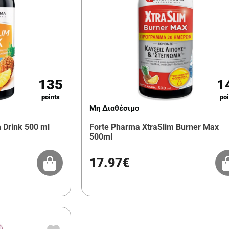
135
1
points
poi
Μη Διαθέσιμο
 Drink 500 ml
Forte Pharma XtraSlim Burner Max
500ml
17.97€