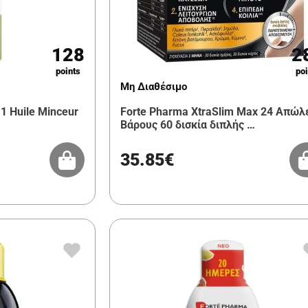
128
2
points
poi
Μη Διαθέσιμο
 1 Huile Minceur
Forte Pharma XtraSlim Max 24 Απώλ
Βάρους 60 δισκία διπλής …
35.85€