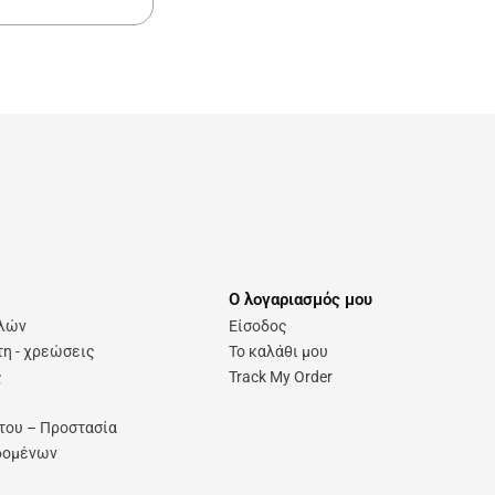
Ο λογαριασμός μου
ολών
Είσοδος
η - χρεώσεις
Το καλάθι μου
ς
Track My Order
του – Προστασία
δομένων