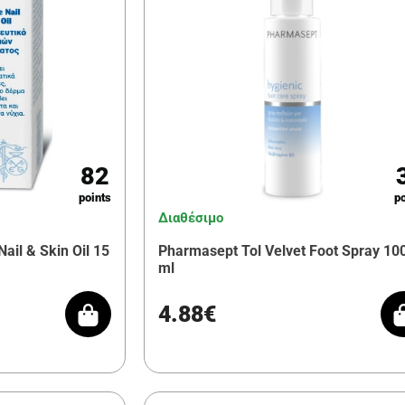
82
points
po
Διαθέσιμο
ail & Skin Oil 15
Pharmasept Tol Velvet Foot Spray 10
ml
4.88€