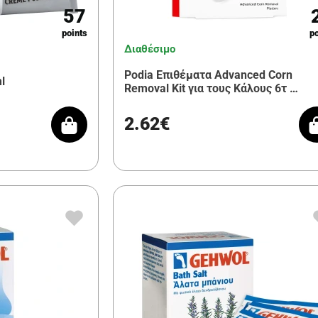
57
points
po
Διαθέσιμο
Podia Επιθέματα Advanced Corn
l
Removal Kit για τους Κάλους 6τ …
2.62€