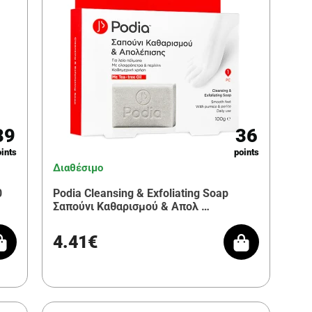
39
36
ints
points
Διαθέσιμο
0
Podia Cleansing & Exfoliating Soap
Σαπούνι Καθαρισμού & Απολ …
4.41€