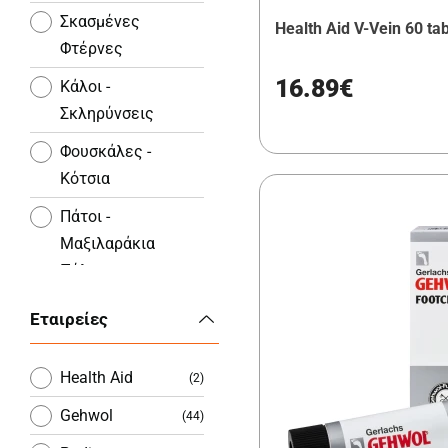
Σκασμένες
Health Aid V-Vein 60 ta
Φτέρνες
16.89€
Κάλοι -
Σκληρύνσεις
Φουσκάλες -
Κότσια
Πάτοι -
Μαξιλαράκια
Πέλματος
Κουρασμένα &
Εταιρείες
Βαριά Πόδια
Μύκητες
Health Aid
(2)
Ποδιών -
Gehwol
(44)
Νυχιών