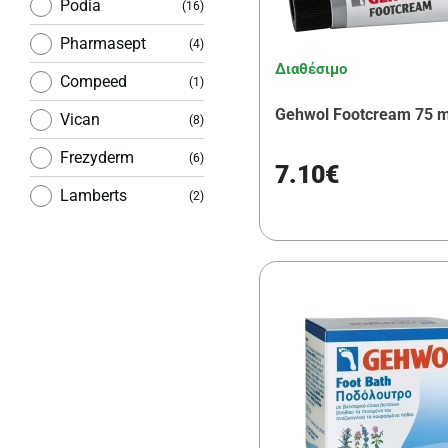
Podia
(16)
Pharmasept
(4)
Διαθέσιμο
Compeed
(1)
Gehwol Footcream 75 m
Vican
(8)
Frezyderm
(6)
7.10€
Lamberts
(2)
Intermed
(1)
Power Health
(2)
Messinian Spa
(1)
DOTTOR
(1)
CICCARELLI
PharmaLead
(2)