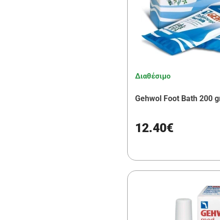
Uriage
(1)
Natura Siberica
(1)
CeraVe
(1)
Antistax
(2)
Διαθέσιμο
Gehwol Foot Bath 200 g
12.40€