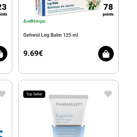
23
78
ints
points
Διαθέσιμο
Gehwol Leg Balm 125 ml
9.69€
Top Seller