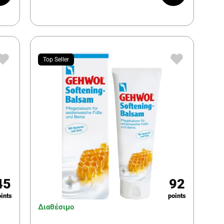
Top Seller
45
92
ints
points
Διαθέσιμο