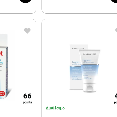
66
points
po
Διαθέσιμο