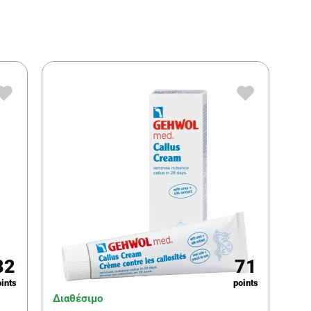
82
71
ints
points
Διαθέσιμο