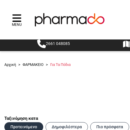
MENU
Menu
2661 048085
Αρχική
>
ΦΑΡΜΑΚΕΙΟ
>
Για Τα Πόδια
Ταξινόμηση κατα
Προτεινόμενο
Δημοφιλέστερα
Πιο πρόσφατα