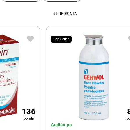
95
ΠΡΟΪΌΝΤΑ
Top Seller
136
points
po
Διαθέσιμο