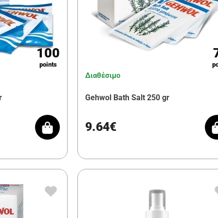
100
points
po
Διαθέσιμο
r
Gehwol Bath Salt 250 gr
9.64€