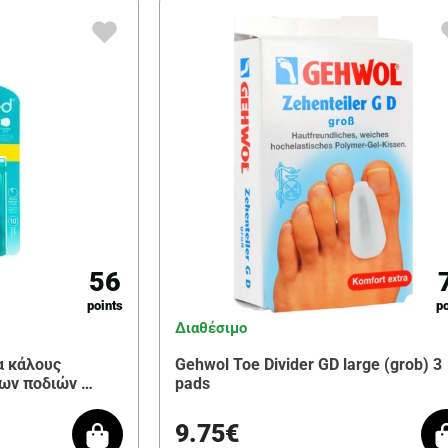
56
points
po
Διαθέσιμο
α κάλους
Gehwol Toe Divider GD large (grob) 3
των ποδιών …
pads
9.75€