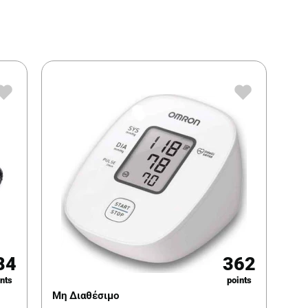
84
362
nts
points
Μη Διαθέσιμο