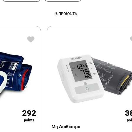
6
ΠΡΟΪΌΝΤΑ
292
3
points
poi
Μη Διαθέσιμο