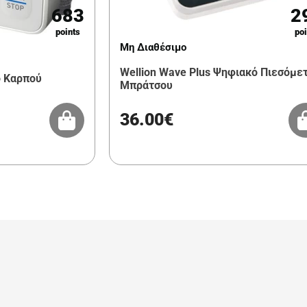
683
2
points
poi
Μη Διαθέσιμο
Wellion Wave Plus Ψηφιακό Πιεσόμε
ο Καρπού
Μπράτσου
36.00€