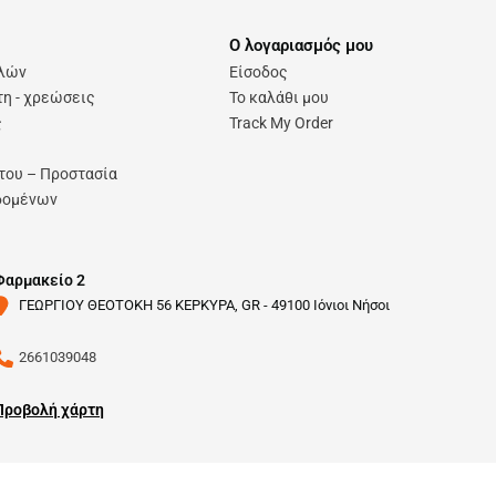
Ο λογαριασμός μου
ολών
Είσοδος
η - χρεώσεις
Το καλάθι μου
ς
Track My Order
του – Προστασία
δομένων
Φαρμακείο 2
ΓΕΩΡΓΙΟΥ ΘΕΟΤΟΚΗ 56 ΚΕΡΚΥΡΑ, GR - 49100 Ιόνιοι Νήσοι
2661039048
Προβολή χάρτη