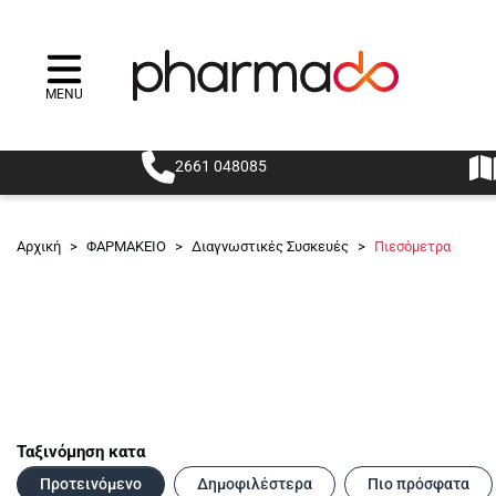
MENU
Menu
2661 048085
Αρχική
>
ΦΑΡΜΑΚΕΙΟ
>
Διαγνωστικές Συσκευές
>
Πιεσόμετρα
Ταξινόμηση κατα
Προτεινόμενο
Δημοφιλέστερα
Πιο πρόσφατα