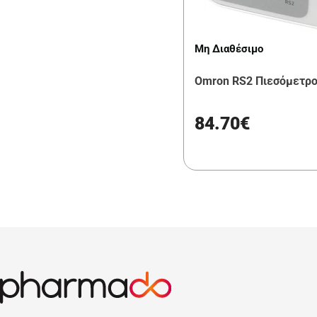
Μη Διαθέσιμο
Omron RS2 Πιεσόμετρ
84.70€