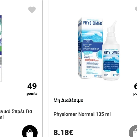
49
points
po
Μη Διαθέσιμο
νικό Σπρέι Για
Physiomer Normal 135 ml
ml
8.18€