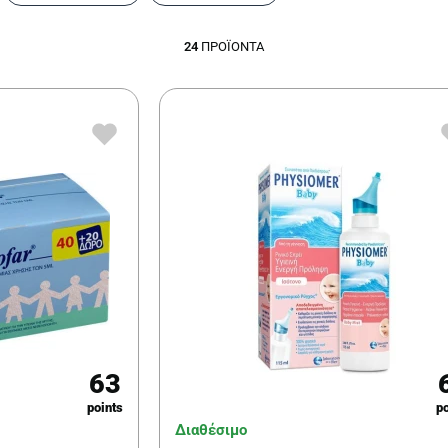
24
ΠΡΟΪΌΝΤΑ
63
points
po
Διαθέσιμο