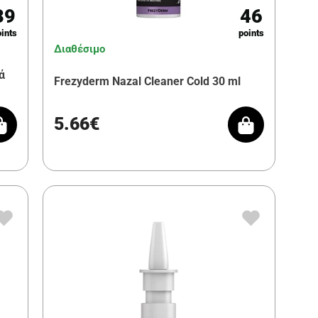
39
46
ints
points
Διαθέσιμο
ά
Frezyderm Nazal Cleaner Cold 30 ml
5.66€