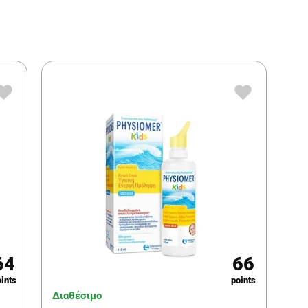
64
66
ints
points
Διαθέσιμο