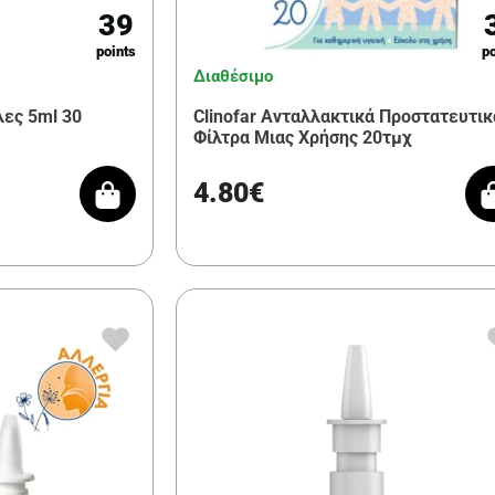
39
points
po
Διαθέσιμο
λες 5ml 30
Clinofar Ανταλλακτικά Προστατευτικ
Φίλτρα Μιας Χρήσης 20τμχ
4.80€