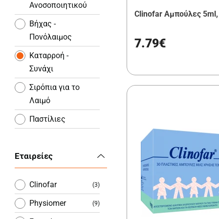
Ανοσοποιητικού
Clinofar Aμπούλες 5ml
Βήχας -
Πονόλαιμος
7.79€
Καταρροή -
Συνάχι
Σιρόπια για το
Λαιμό
Παστίλιες
Ροφήματα
Εταιρείες
Spray για το
Λαιμό
Clinofar
(3)
Balm για
Εντριβές
Physiomer
(9)