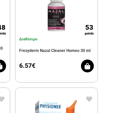
48
53
ints
points
Διαθέσιμο
30
Frezyderm Nazal Cleaner Homeo 30 ml
6.57€