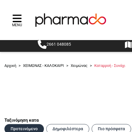
MENU
Menu
2661 048085
Αρχική
>
ΧΕΙΜΩΝΑΣ - ΚΑΛΟΚΑΙΡΙ
>
Χειμώνας
>
Καταρροή - Συνάχι
Ταξινόμηση κατα
Προτεινόμενο
Δημοφιλέστερα
Πιο πρόσφατα