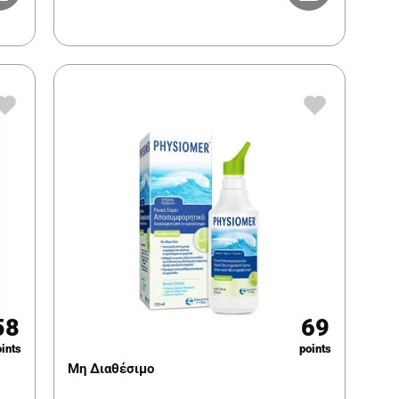
58
69
ints
points
Μη Διαθέσιμο