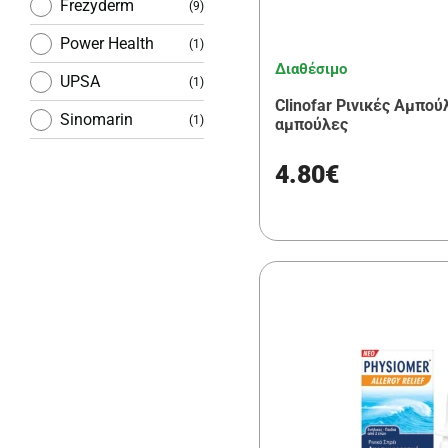
Σκασμένα
Frezyderm
(9)
Χείλη
Power Health
(1)
Σκασμένα
Διαθέσιμο
UPSA
(1)
Χέρια
Clinofar Ρινικές Αμπού
Sinomarin
(1)
αμπούλες
4.80€