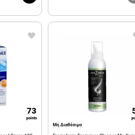
73
points
po
Μη Διαθέσιμο