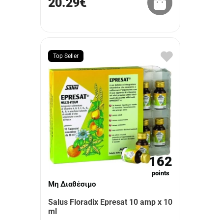
20.29€
Top Seller
162
points
Μη Διαθέσιμο
Salus Floradix Epresat 10 amp x 10
ml