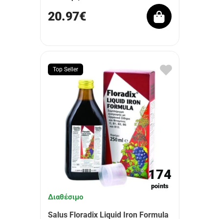
20.97€
Top Seller
174
points
Διαθέσιμο
Salus Floradix Liquid Iron Formula