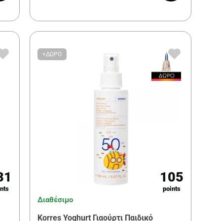
+ΔΩΡΟ
31
105
nts
points
Διαθέσιμο
Korres Yoghurt Γιαούρτι Παιδικό