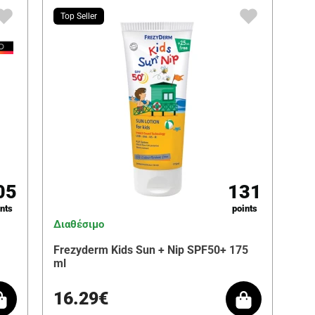
Top Seller
05
131
nts
points
Διαθέσιμο
Frezyderm Kids Sun + Nip SPF50+ 175
ml
16.29€