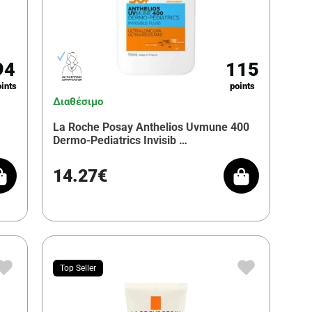
94
115
ints
points
Διαθέσιμο
La Roche Posay Anthelios Uvmune 400
Dermo-Pediatrics Invisib …
14.27€
Top Seller