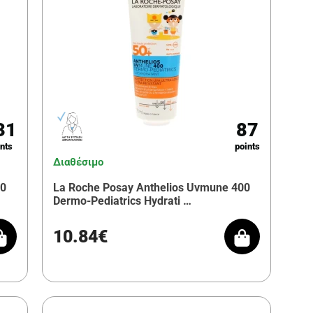
31
87
nts
points
Διαθέσιμο
00
La Roche Posay Anthelios Uvmune 400
Dermo-Pediatrics Hydrati …
10.84€