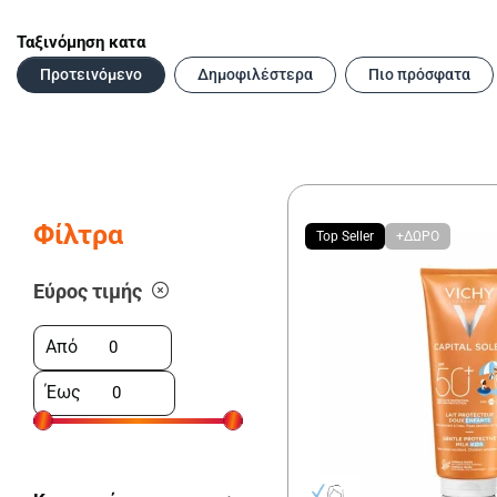
Ταξινόμηση κατα
Προτεινόμενο
Δημοφιλέστερα
Πιο πρόσφατα
Φίλτρα
Top Seller
+ΔΩΡΟ
Εύρος τιμής
Από
Έως