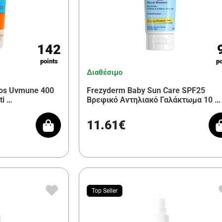
142
points
po
Διαθέσιμο
ios Uvmune 400
Frezyderm Baby Sun Care SPF25
ti …
Βρεφικό Αντηλιακό Γαλάκτωμα 10 …
11.61€
Top Seller