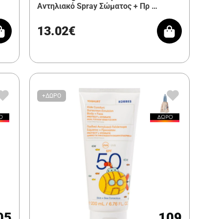
Αντηλιακό Spray Σώματος + Πρ …
13.02€
+ΔΩΡΟ
05
109