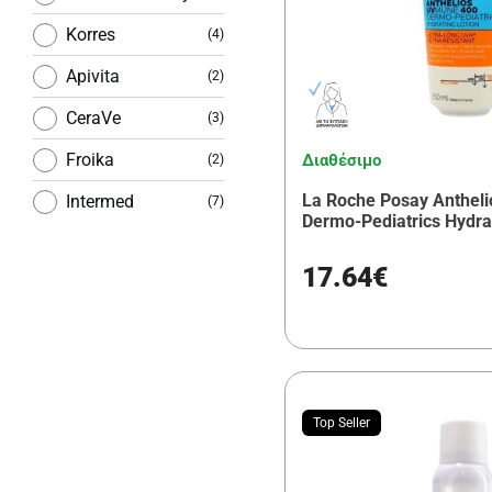
Korres
(4)
Apivita
(2)
CeraVe
(3)
Froika
Διαθέσιμο
(2)
La Roche Posay Anthel
Intermed
(7)
Dermo-Pediatrics Hydra
Pharmasept
(4)
17.64€
Uriage
(2)
Top Seller