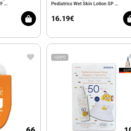
PF …
Pediatrics Wet Skin Lotion SP …
16.19€
+ΔΩΡΟ
66
1