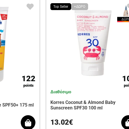
Top Seller
+ΔΩΡΟ
122
1
points
poi
Διαθέσιμο
Korres Coconut & Almond Baby
e SPF50+ 175 ml
Sunscreen SPF30 100 ml
13.02€