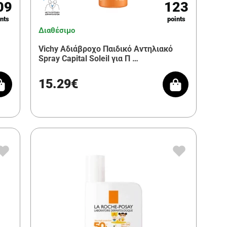
09
123
nts
points
Διαθέσιμο
Vichy Αδιάβροχο Παιδικό Αντηλιακό
Spray Capital Soleil για Π …
15.29€