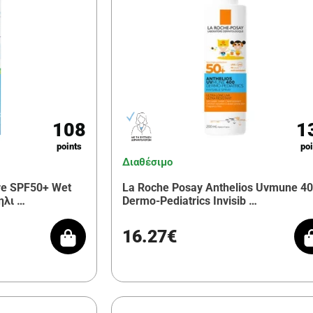
108
1
points
poi
Διαθέσιμο
re SPF50+ Wet
La Roche Posay Anthelios Uvmune 4
ηλι …
Dermo-Pediatrics Invisib …
16.27€