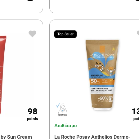
Top Seller
98
1
points
poi
Διαθέσιμο
Baby Sun Cream
La Roche Posay Anthelios Dermo-