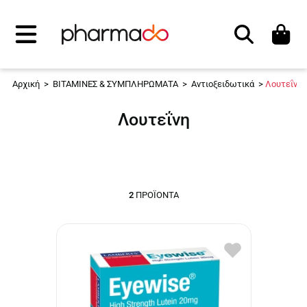
Αναζήτηση
Αρχική
>
ΒΙΤΑΜΙΝΕΣ & ΣΥΜΠΛΗΡΩΜΑΤΑ
>
Αντιοξειδωτικά
>
Λουτεΐνη
Λουτεΐνη
2
ΠΡΟΪΌΝΤΑ