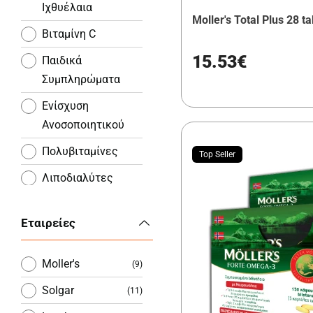
Ιχθυέλαια
Moller's Total Plus 28 t
Βιταμίνη C
15.53€
Παιδικά
Συμπληρώματα
Ενίσχυση
Ανοσοποιητικού
Πολυβιταμίνες
Top Seller
Λιποδιαλύτες
Πρωτεϊνες
Εταιρείες
Αμινοξέα
Προβιοτικά
Moller's
(9)
Γλουκοζαμίνες
Solgar
(11)
Συνένζυμο Q10