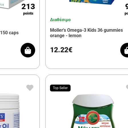
213
points
po
Διαθέσιμο
Moller's Omega-3 Kids 36 gummies
 150 caps
orange - lemon
12.22€
Top Seller