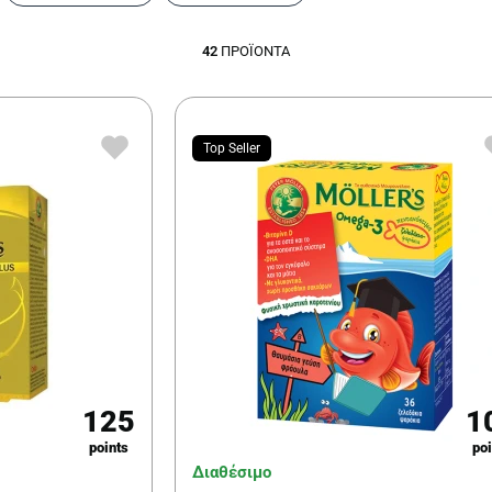
42
ΠΡΟΪΌΝΤΑ
Top Seller
125
1
points
poi
Διαθέσιμο