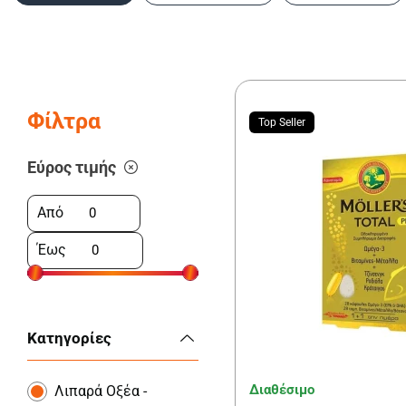
Φίλτρα
Top Seller
Εύρος τιμής
Από
Έως
Κατηγορίες
Διαθέσιμο
Λιπαρά Οξέα -