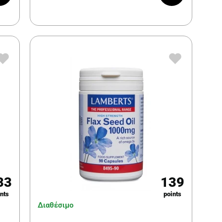
33
139
nts
points
Διαθέσιμο