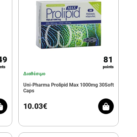
49
81
nts
points
Διαθέσιμο
Uni-Pharma Prolipid Max 1000mg 30Soft
Caps
10.03€