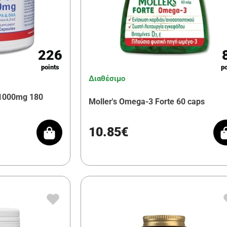
226
points
po
Διαθέσιμο
 1000mg 180
Moller's Omega-3 Forte 60 caps
10.85€