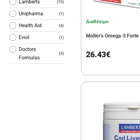
Lamberts
(10)
Unipharma
(1)
Διαθέσιμο
Health Aid
(4)
Moller's Omega-3 Forte
Eviol
(1)
Doctors
26.43€
(3)
Formulas
Epsilon Health
(1)
Power Health
(2)