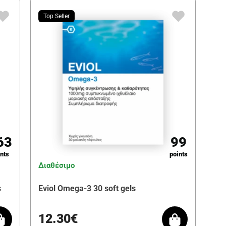
Top Seller
63
99
nts
points
Διαθέσιμο
s
Eviol Omega-3 30 soft gels
12.30€