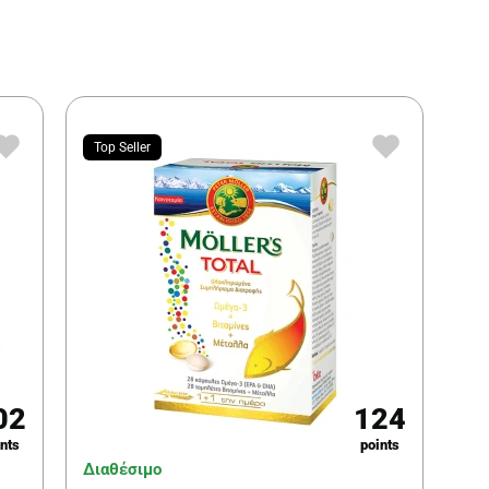
Top Seller
02
124
nts
points
Διαθέσιμο