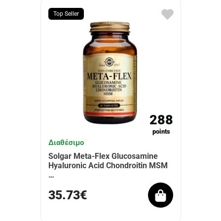
Top Seller
288
points
Διαθέσιμο
Solgar Meta-Flex Glucosamine
Hyaluronic Acid Chondroitin MSM
…
35.73€