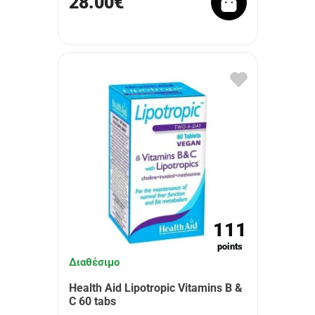
28.00€
111
points
Διαθέσιμο
Health Aid Lipotropic Vitamins B &
C 60 tabs