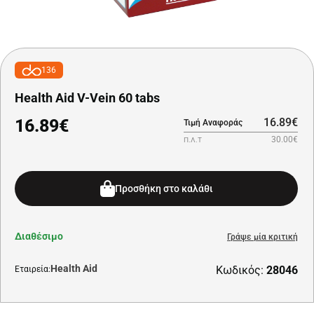
136
Health Aid V-Vein 60 tabs
16.89€
16.89€
Τιμή Αναφοράς
30.00€
Π.Λ.Τ
Προσθήκη στο καλάθι
Διαθέσιμο
Γράψε μία κριτική
Health Aid
Κωδικός:
28046
Εταιρεία: