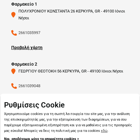
Φαρμακείο 1
ΠΟΛΥΧΡΟΝΙΟΥ ΚΩΝΣΤΑΝΤΑ 26 ΚΕΡΚΥΡΑ, GR - 49100 Ιόνιοι
Νήσοι
2661035997
Προβολή χάρτη
Φαρμακείο 2
ΓΕΩΡΓΙΟΥ ΘΕΟΤΟΚΗ 56 ΚΕΡΚΥΡΑ, GR - 49100 Ιόνιοι Νήσοι
2661039048
Προβολή χάρτη
Ρυθμίσεις Cookie
Χρησιμοποιούμε cookies για τη σωστή λειτουργία του site μας, για την ανάλυση
της επισκεψιμότητάς μας, για την εξατομίκευση των διαφημίσεων, για να σου
παρέχουμε εξατομικευμένη εξυπηρέτηση και για να μαθαίνεις για τις προσφορές
μας εύκολα! Μπορείς να δεις τη πολιτική μας για τα cookies
εδώ
.
Ναι, αποδέχομαι μόνο τα απαραίτητα cookies >
Copyright © 2026
pharmado.gr