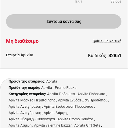
38.60€
Π.Λ.Τ
Σύντομα κοντά σας
Μη διαθέσιμο
Γράψε μία κριτική
Apivita
Κωδικός:
32851
Εταιρεία:
Προϊόν της εταιρείας:
Apivita
Προϊόν της σειράς:
Apivita - Promo Packs
Κατηγορίες εταιρείας:
Apivita Πρόσωπο
,
Apivita Πρόσωπο
,
Apivita Μάσκες Περιποίησης
,
Apivita Ενυδάτωση Προσώπου
,
Apivita Αντιγήρανση
,
Apivita Ενυδάτωση Προσώπου
,
Apivita Αντιγήρανση
,
Apivita Λάμψη
,
Apivita Σύσφιξη - Πυκνότητα
,
Apivita Promo Πακέτα
,
Apivita Λάμψη
,
Apivita valentine bazzar
,
Apivita Gift Sets
,