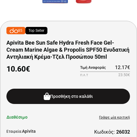
85
Top Seller
Apivita Bee Sun Safe Hydra Fresh Face Gel-
Cream Marine Algae & Propolis SPF50 Ενυδατική
Αντηλιακή Κρέμα-Τζελ Προσώπου 50ml
10.60€
12.17€
Τιμή Αναφοράς
23.50€
Π.Λ.Τ
Προσθήκη στο καλάθι
Διαθέσιμο
Γράψε μία κριτική
Apivita
Κωδικός:
26032
Εταιρεία: