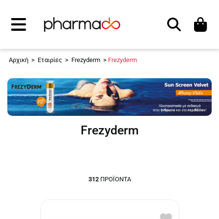
Αναζήτηση
Αρχική
>
Εταιρίες
>
Frezyderm
>
Frezyderm
Frezyderm
312
ΠΡΟΪΌΝΤΑ