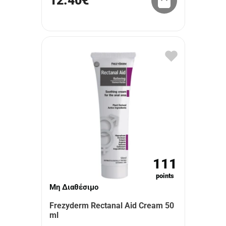
12.40€
111
points
Μη Διαθέσιμο
Frezyderm Rectanal Aid Cream 50
ml