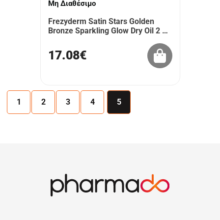
Μη Διαθέσιμο
Frezyderm Satin Stars Golden
Bronze Sparkling Glow Dry Oil 2 …
17.08€
1
2
3
4
5