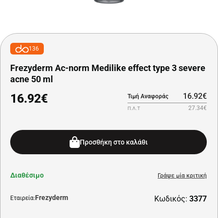
136
Frezyderm Ac-norm Medilike effect type 3 severe
acne 50 ml
16.92€
16.92€
Τιμή Αναφοράς
27.34€
Π.Λ.Τ
Προσθήκη στο καλάθι
Διαθέσιμο
Γράψε μία κριτική
Frezyderm
Κωδικός:
3377
Εταιρεία: