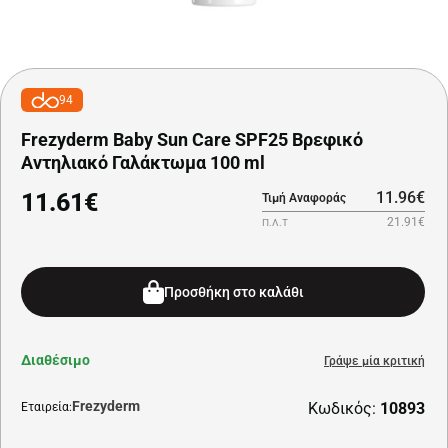
94
Frezyderm Baby Sun Care SPF25 Βρεφικό
Αντηλιακό Γαλάκτωμα 100 ml
11.61€
11.96€
Τιμή Αναφοράς
21.91€
Π.Λ.Τ
Προσθήκη στο καλάθι
Διαθέσιμο
Γράψε μία κριτική
Frezyderm
Κωδικός:
10893
Εταιρεία: