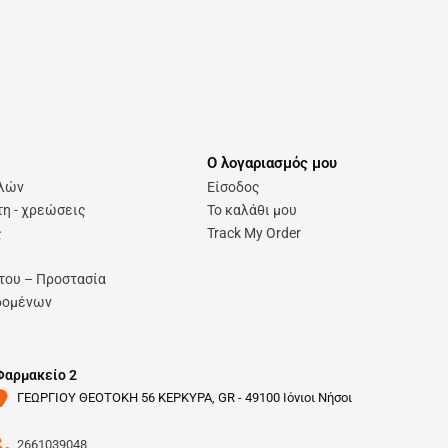
Ο λογαριασμός μου
ολών
Είσοδος
η - χρεώσεις
Το καλάθι μου
ς
Track My Order
του – Προστασία
δομένων
Φαρμακείο 2
ΓΕΩΡΓΙΟΥ ΘΕΟΤΟΚΗ 56 ΚΕΡΚΥΡΑ, GR - 49100 Ιόνιοι Νήσοι
2661039048