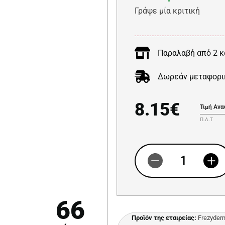
Γράψε μία κριτική
Παραλαβή από 2 κ
Δωρεάν μεταφορι
8.15€
Τιμή Αν
Π.Λ.Τ
66
Προϊόν της εταιρείας:
Frezyder