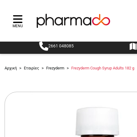
MENU
Menu
2661 048085
Αρχική
>
Εταιρίες
>
Frezyderm
>
Frezyderm Cough Syrup Adults 182 g