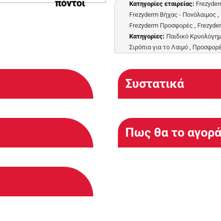
πόντοι
Κατηγορίες εταιρείας:
Frezyde
Frezyderm Βήχας - Πονόλαιμος
,
Frezyderm Προσφορές
,
Frezyde
Κατηγορίες:
Παιδικό Κρυολόγη
Σιρόπια για το Λαιμό
,
Προσφορ
Συστατικά
Πως θα το αγορ