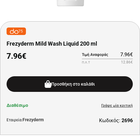
75
Frezyderm Mild Wash Liquid 200 ml
7.96€
7.96€
Τιμή Αναφοράς
12.86€
Π.Λ.Τ
Προσθήκη στο καλάθι
Διαθέσιμο
Γράψε μία κριτική
Frezyderm
Κωδικός:
2696
Εταιρεία: