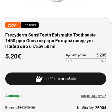
42
Top Seller
Frezyderm SensiTeeth Epismalto Toothpaste
1450 ppm Οδοντόκρεμα Επισμάλτωσης για
Παιδιά από 6 ετών 50 ml
5.20€
5.20€
Τιμή Αναφοράς
8.02€
Π.Λ.Τ
Προσθήκη στο καλάθι
Διαθέσιμο
Γράψε μία κριτική
Frezyderm
Κωδικός:
26004
Εταιρεία: