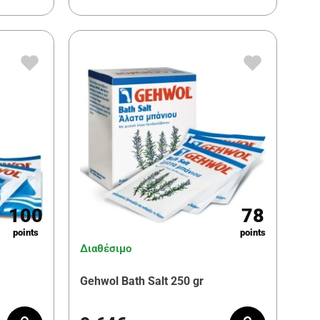
100
78
points
points
Διαθέσιμο
Gehwol Bath Salt 250 gr