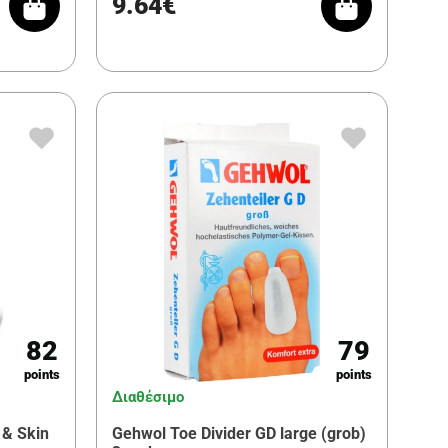
9.64€
82
79
points
points
Διαθέσιμο
 & Skin
Gehwol Toe Divider GD large (grob)