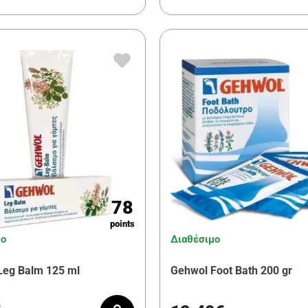
78
points
μο
Διαθέσιμο
Leg Balm 125 ml
Gehwol Foot Bath 200 gr