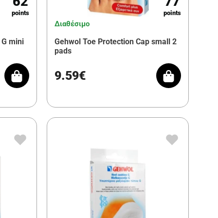
62
77
points
points
Διαθέσιμο
 G mini
Gehwol Toe Protection Cap small 2
pads
9.59€