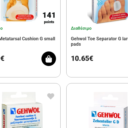
141
points
μο
Διαθέσιμο
etatarsal Cushion G small
Gehwol Toe Separator G lar
pads
3€
10.65€