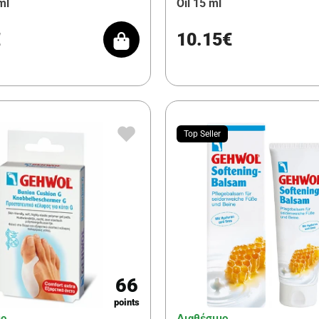
ml
Oil 15 ml
€
10.15€
Top Seller
66
points
μο
Διαθέσιμο