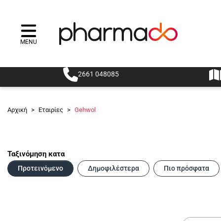
MENU
Menu
2661 048085
Αρχική
>
Εταιρίες
>
Gehwol
Ταξινόμηση κατα
Προτεινόμενο
Δημοφιλέστερα
Πιο πρόσφατα