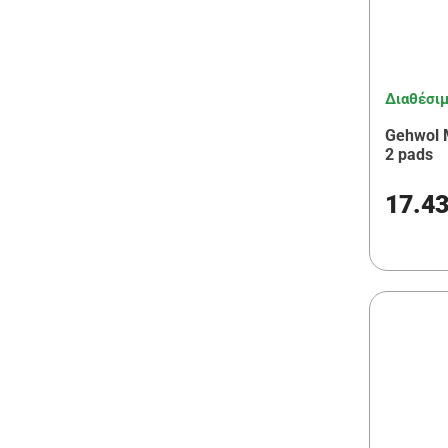
Διαθέσι
Gehwol M
2 pads
17.4