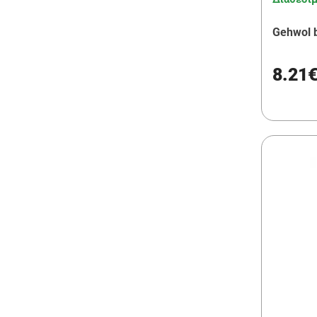
Gehwol 
8.21