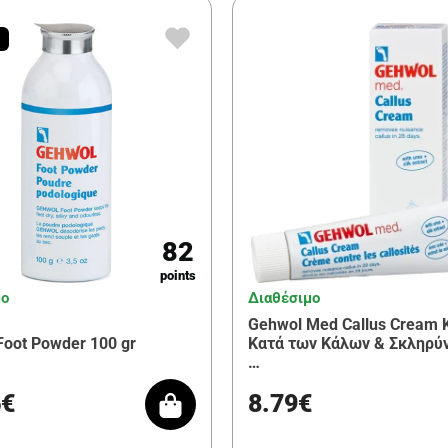
82
points
μο
Διαθέσιμο
Gehwol Med Callus Cream 
Foot Powder 100 gr
Κατά των Κάλων & Σκληρύ
…
6€
8.79€