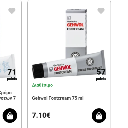
71
57
points
points
Διαθέσιμο
Κρέμα
νσεων 7
Gehwol Footcream 75 ml
7.10€