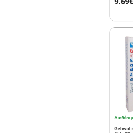
9.69
Διαθέσι
Gehwol 