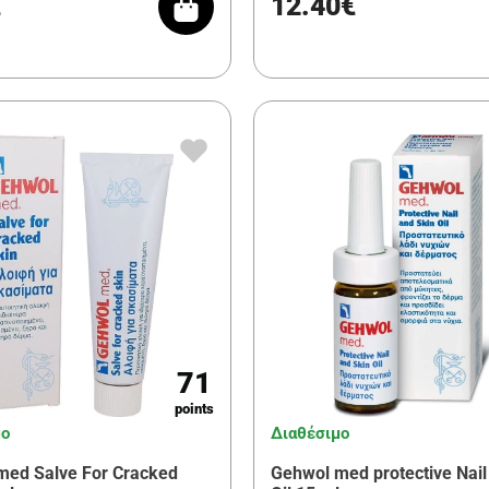
€
12.40€
71
points
μο
Διαθέσιμο
med Salve For Cracked
Gehwol med protective Nail