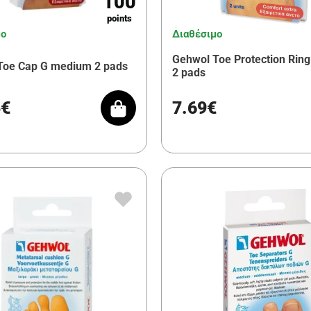
100
points
μο
Διαθέσιμο
Gehwol Toe Protection Ring
Toe Cap G medium 2 pads
2 pads
5€
7.69€