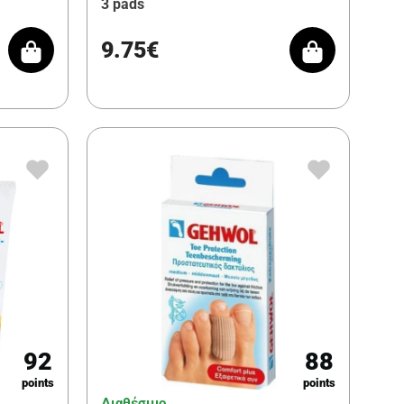
3 pads
9.75€
92
88
points
points
Διαθέσιμο