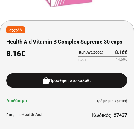
66
Health Aid Vitamin B Complex Supreme 30 caps
8.16€
8.16€
Τιμή Αναφοράς
14.50€
Π.Λ.Τ
Προσθήκη στο καλάθι
Διαθέσιμο
Γράψε μία κριτική
Health Aid
Κωδικός:
27437
Εταιρεία: