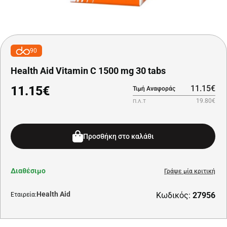
90
Health Aid Vitamin C 1500 mg 30 tabs
11.15€
11.15€
Τιμή Αναφοράς
19.80€
Π.Λ.Τ
Προσθήκη στο καλάθι
Διαθέσιμο
Γράψε μία κριτική
Health Aid
Κωδικός:
27956
Εταιρεία: