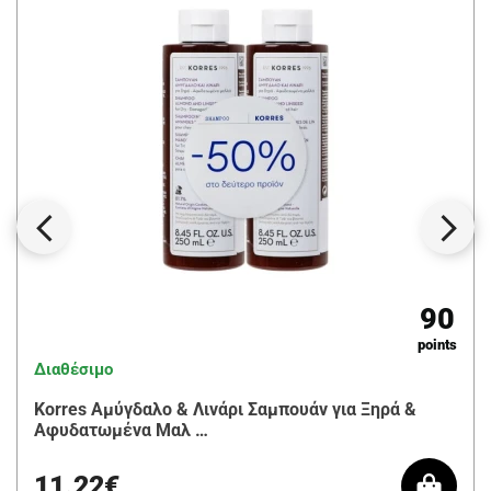
90
points
Διαθέσιμο
Korres Αμύγδαλο & Λινάρι Σαμπουάν για Ξηρά &
Aφυδατωμένα Μαλ …
11.22€