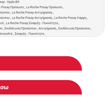
say - Hyalu B5
e Posay Πρόσωπο
,
La Roche Posay Πρόσωπο
,
οσώπου
,
La Roche Posay Αντιγήρανση
,
οσώπου
,
La Roche Posay Αντιγήρανση
,
La Roche Posay Λάμψη
,
λτέ
,
La Roche Posay Σύσφιξη - Πυκνότητα
,
πο
,
Ενυδάτωση Προσώπου
,
Αντιγήρανση
,
Ενυδάτωση Προσώπου
,
 Ντεκολτέ
,
Σύσφιξη - Πυκνότητα
,
άσω