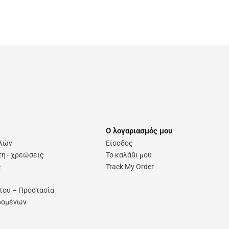
Ο λογαριασμός μου
ολών
Είσοδος
η - χρεώσεις
Το καλάθι μου
ς
Track My Order
του – Προστασία
δομένων