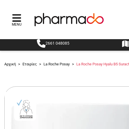
MENU
Menu
2661 048085
Αρχική
>
Εταιρίες
>
La Roche Posay
>
La Roche Posay Hyalu B5 Suract