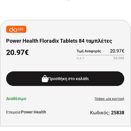
169
Power Health Floradix Tablets 84 ταμπλέτες
20.97€
20.97€
Τιμή Αναφοράς
34.96€
Π.Λ.Τ
Προσθήκη στο καλάθι
Διαθέσιμο
Γράψε μία κριτική
Power Health
Κωδικός:
25838
Εταιρεία: