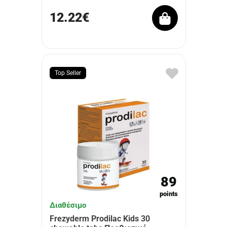
12.22€
Top Seller
89
points
Διαθέσιμο
Frezyderm Prodilac Kids 30