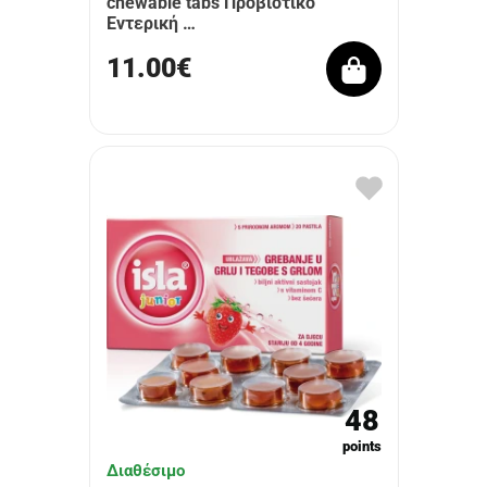
chewable tabs Προβιοτικό
Εντερική …
11.00€
48
points
Διαθέσιμο