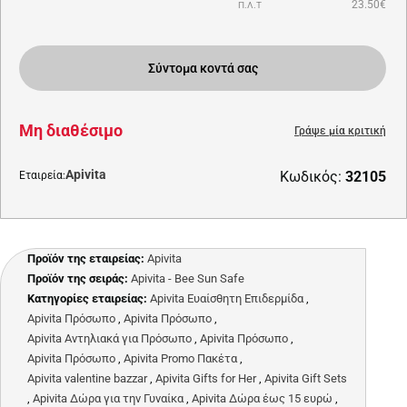
23.50€
Π.Λ.Τ
Σύντομα κοντά σας
Μη διαθέσιμο
Γράψε μία κριτική
Apivita
Κωδικός:
32105
Εταιρεία:
Προϊόν της εταιρείας:
Apivita
Προϊόν της σειράς:
Apivita - Bee Sun Safe
Κατηγορίες εταιρείας:
Apivita Ευαίσθητη Επιδερμίδα
,
Apivita Πρόσωπο
,
Apivita Πρόσωπο
,
Apivita Αντηλιακά για Πρόσωπο
,
Apivita Πρόσωπο
,
Apivita Πρόσωπο
,
Apivita Promo Πακέτα
,
Apivita valentine bazzar
,
Apivita Gifts for Her
,
Apivita Gift Sets
,
Apivita Δώρα για την Γυναίκα
,
Apivita Δώρα έως 15 ευρώ
,