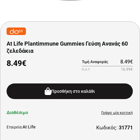
69
At Life Plantimmune Gummies Γεύση Ανανάς 60
ζελεδάκια
8.49€
8.49€
Τιμή Αναφοράς
16.99€
Π.Λ.Τ
Προσθήκη στο καλάθι
Διαθέσιμο
Γράψε μία κριτική
At Life
Κωδικός:
31771
Εταιρεία: