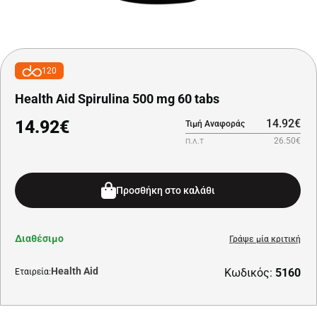
120
Health Aid Spirulina 500 mg 60 tabs
14.92€
14.92€
Τιμή Αναφοράς
26.50€
Π.Λ.Τ
Προσθήκη στο καλάθι
Διαθέσιμο
Γράψε μία κριτική
Health Aid
Κωδικός:
5160
Εταιρεία: