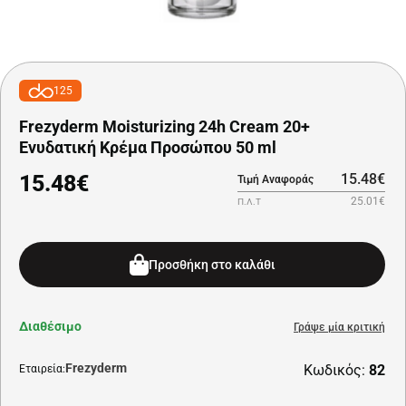
125
Frezyderm Moisturizing 24h Cream 20+
Ενυδατική Κρέμα Προσώπου 50 ml
15.48€
15.48€
Τιμή Αναφοράς
25.01€
Π.Λ.Τ
Προσθήκη στο καλάθι
Διαθέσιμο
Γράψε μία κριτική
Frezyderm
Κωδικός:
82
Εταιρεία: