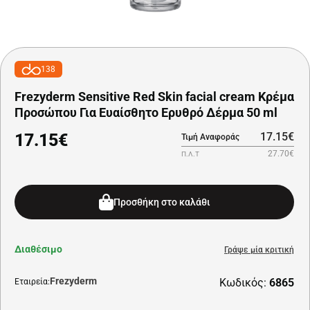
138
Frezyderm Sensitive Red Skin facial cream Κρέμα
Προσώπου Για Ευαίσθητο Ερυθρό Δέρμα 50 ml
17.15€
17.15€
Τιμή Αναφοράς
27.70€
Π.Λ.Τ
Προσθήκη στο καλάθι
Διαθέσιμο
Γράψε μία κριτική
Frezyderm
Κωδικός:
6865
Εταιρεία: