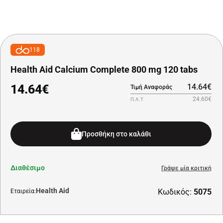
118
Health Aid Calcium Complete 800 mg 120 tabs
14.64€
14.64€
Τιμή Αναφοράς
24.60€
Π.Λ.Τ
Προσθήκη στο καλάθι
Διαθέσιμο
Γράψε μία κριτική
Health Aid
Κωδικός:
5075
Εταιρεία: