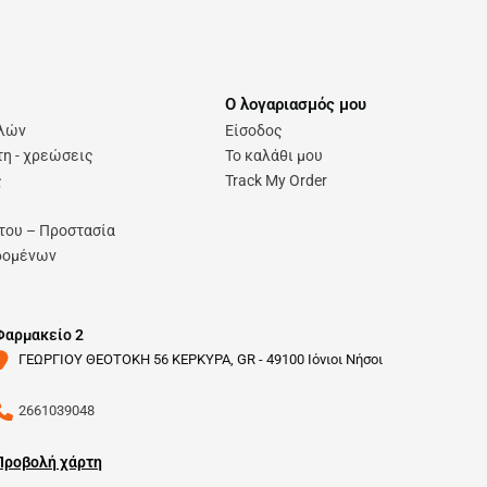
Ο λογαριασμός μου
ολών
Είσοδος
η - χρεώσεις
Το καλάθι μου
ς
Track My Order
του – Προστασία
δομένων
Φαρμακείο 2
ΓΕΩΡΓΙΟΥ ΘΕΟΤΟΚΗ 56 ΚΕΡΚΥΡΑ, GR - 49100 Ιόνιοι Νήσοι
2661039048
Προβολή χάρτη