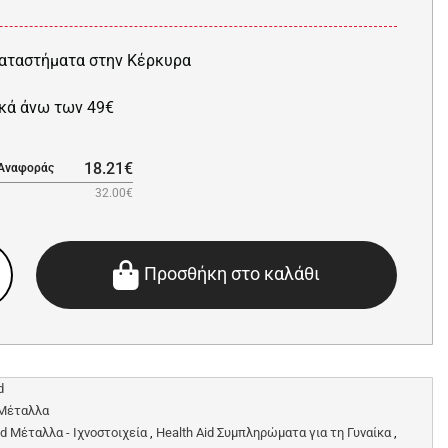
αταστήματα στην Κέρκυρα
κά άνω των 49€
18.21€
 Αναφοράς
32.00€
Προσθήκη στο καλάθι
d
- Μέταλλα
id Μέταλλα - Ιχνοστοιχεία
,
Health Aid Συμπληρώματα για τη Γυναίκα
,