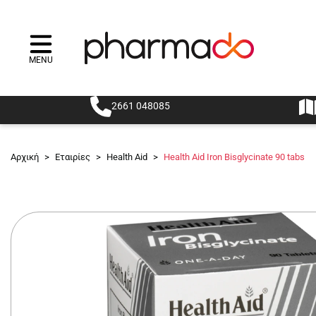
MENU
Menu
2661 048085
Αρχική
>
Εταιρίες
>
Health Aid
>
Health Aid Iron Bisglycinate 90 tabs