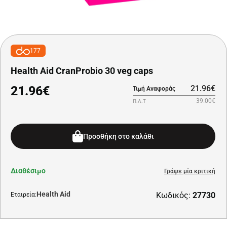
177
Health Aid CranProbio 30 veg caps
21.96€
21.96€
Τιμή Αναφοράς
39.00€
Π.Λ.Τ
Προσθήκη στο καλάθι
Διαθέσιμο
Γράψε μία κριτική
Health Aid
Κωδικός:
27730
Εταιρεία: