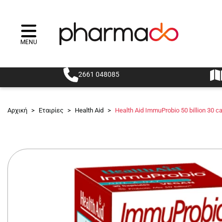
MENU
Menu
2661 048085
Αρχική
>
Εταιρίες
>
Health Aid
>
Health Aid ImmuProbio 50 billion 30 c