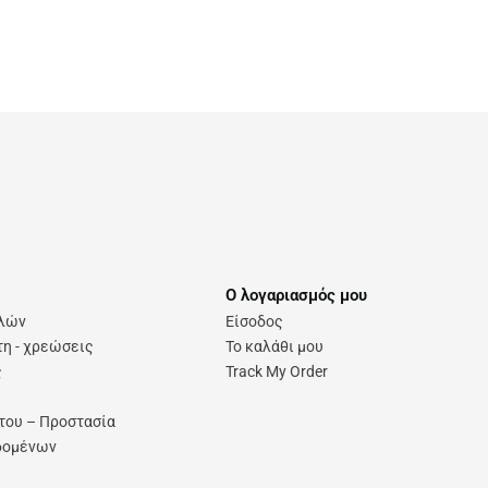
Ο λογαριασμός μου
ολών
Είσοδος
η - χρεώσεις
Το καλάθι μου
ς
Track My Order
του – Προστασία
δομένων