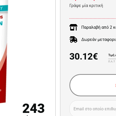
Γράψε μία κριτική
Παραλαβή από 2 κ
Δωρεάν μεταφορι
30.12€
Τιμή
Π.Λ.Τ
243