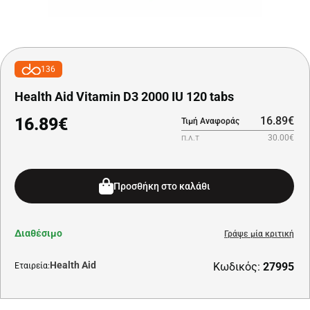
136
Health Aid Vitamin D3 2000 IU 120 tabs
16.89€
16.89€
Τιμή Αναφοράς
30.00€
Π.Λ.Τ
Προσθήκη στο καλάθι
Διαθέσιμο
Γράψε μία κριτική
Health Aid
Κωδικός:
27995
Εταιρεία: