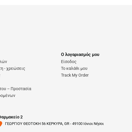
Ο λογαριασμός μου
ολών
Είσοδος
η - χρεώσεις
Το καλάθι μου
ς
Track My Order
του – Προστασία
δομένων
Φαρμακείο 2
ΓΕΩΡΓΙΟΥ ΘΕΟΤΟΚΗ 56 ΚΕΡΚΥΡΑ, GR - 49100 Ιόνιοι Νήσοι