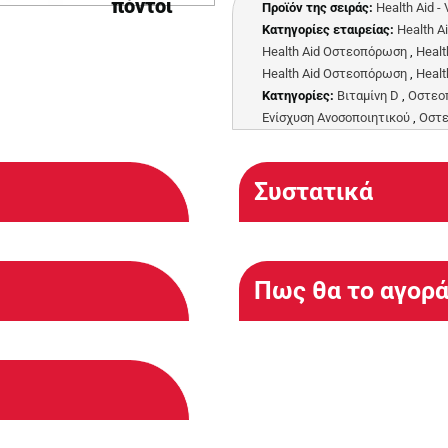
πόντοι
Προϊόν της σειράς:
Health Aid -
Κατηγορίες εταιρείας:
Health A
Health Aid Οστεοπόρωση
,
Healt
Health Aid Οστεοπόρωση
,
Healt
Κατηγορίες:
Βιταμίνη D
,
Οστεο
Ενίσχυση Ανοσοποιητικού
,
Οστ
Συστατικά
Πως θα το αγορ