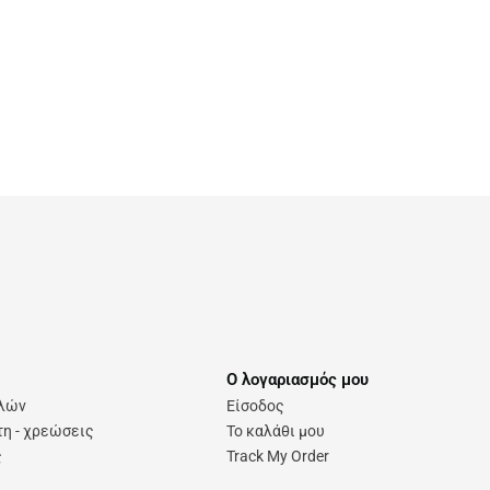
Ο λογαριασμός μου
ολών
Είσοδος
η - χρεώσεις
Το καλάθι μου
ς
Track My Order