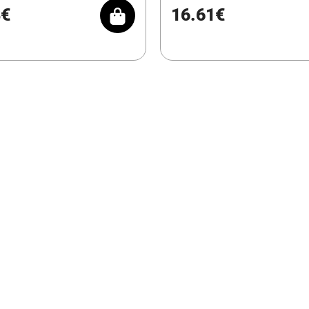
8€
16.61€