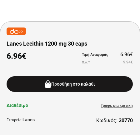
56
Lanes Lecithin 1200 mg 30 caps
6.96€
6.96€
Τιμή Αναφοράς
9.94€
Π.Λ.Τ
Προσθήκη στο καλάθι
Διαθέσιμο
Γράψε μία κριτική
Lanes
Κωδικός:
30770
Εταιρεία: