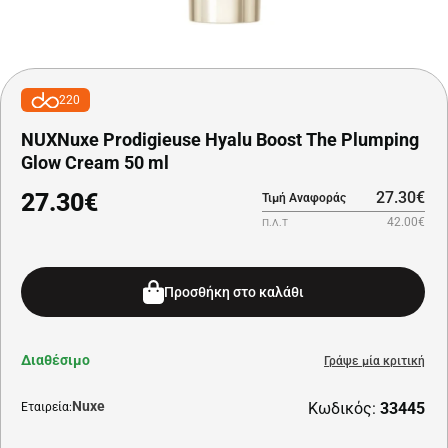
220
NUXNuxe Prodigieuse Hyalu Boost The Plumping
Glow Cream 50 ml
27.30€
27.30€
Τιμή Αναφοράς
42.00€
Π.Λ.Τ
Προσθήκη στο καλάθι
Διαθέσιμο
Γράψε μία κριτική
Nuxe
Κωδικός:
33445
Εταιρεία: