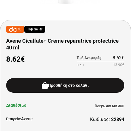
70
Top Seller
Avene Cicalfate+ Creme reparatrice protectrice
40 ml
8.62€
8.62€
Τιμή Αναφοράς
13.90€
Π.Λ.Τ
Προσθήκη στο καλάθι
Διαθέσιμο
Γράψε μία κριτική
Avene
Κωδικός:
22894
Εταιρεία: