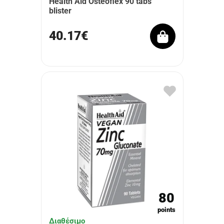
Health Aid Osteoflex 90 tabs
blister
40.17€
80
points
Διαθέσιμο