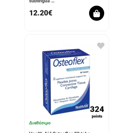
sublingua …
12.20€
324
points
Διαθέσιμο