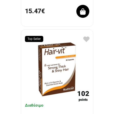
15.47€
Top Seller
102
points
Διαθέσιμο